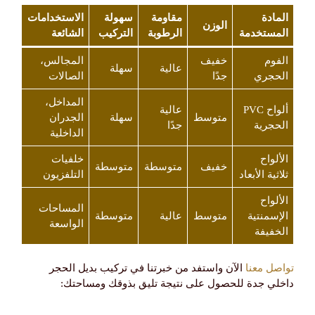
المادة
مقاومة
سهولة
الاستخدامات
الوزن
المستخدمة
الرطوبة
التركيب
الشائعة
الفوم
خفيف
المجالس،
عالية
سهلة
الحجري
جدًا
الصالات
المداخل،
ألواح PVC
عالية
متوسط
سهلة
الجدران
الحجرية
جدًا
الداخلية
الألواح
خلفيات
خفيف
متوسطة
متوسطة
ثلاثية الأبعاد
التلفزيون
الألواح
المساحات
الإسمنتية
متوسط
عالية
متوسطة
الواسعة
الخفيفة
تواصل معنا
الآن واستفد من خبرتنا في تركيب بديل الحجر
داخلي جدة للحصول على نتيجة تليق بذوقك ومساحتك: