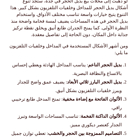
لو ذهبت إلى محلات بيع بديل الحجر في جدة، ستجد تنوع
أشكال بديل الحجر للمداخل وخلفيات التلفزيون بشكل كبير. هذا
التنوع يتيح خيارات واسعة تناسب مختلف الأذواق. واستخدام
بديل الحجر في هذه المساحات يضيف لمسة فخامة واضحة منذ
النظرة الأولى. كما يمنح الجدران طابع أنيق ويخلق نقطة تركيز
جذابة داخل المكان، دون الحاجة إلى تفاصيل معقدة.
ومن أشهر الأشكال المستخدمة في المداخل وخلفيات التلفزيون
ما يلي:
بديل الحجر الناعم
: يناسب المداخل الهادئة ويعطي إحساس
بالاتساع والنظافة البصرية.
بديل الحجر البارز ثلاثي الأبعاد
: يضيف عمق واضح للجدار
ويبرز خلفيات التلفزيون بشكل أنيق.
الألوان الفاتحة مع إضاءة مخفية
: تمنح المدخل طابع ترحيبي
راقي.
الألوان الداكنة الفخمة
: تناسب المساحات الواسعة وتبرز
الجدار كعنصر ديكوري مميز.
التصاميم الممزوجة بين الحجر والخشب
: تعطي توازن جميل