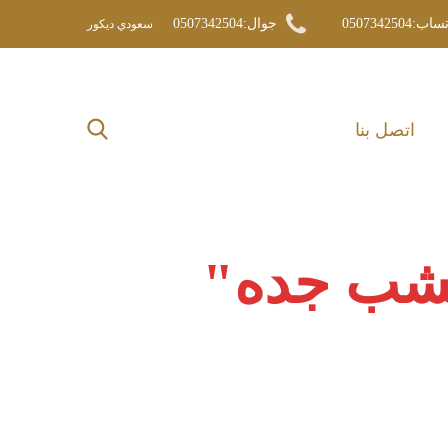
ب:0507342504
جوال:0507342504
سعودي ديكور
اتصل بنا‎