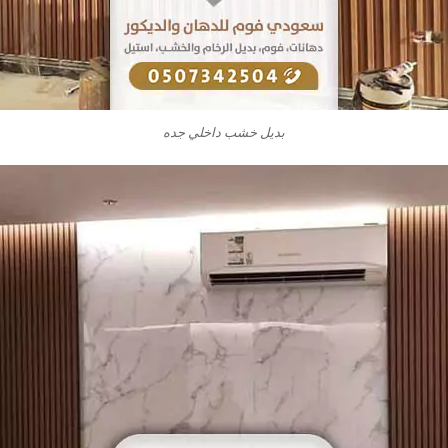
بديل خشب داخلي جده