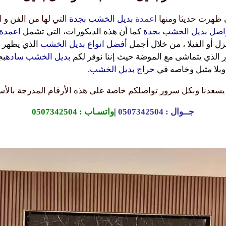
ي ظهرت حديثا ومنها
اعمدة
بديل الخشب بجدة
التي لها من الفن و 
صل بديل الخشب بجدة
كما أن هذه الديكورات، التي تشمل
اعمدة
 أو الفيلا ، من خلال أجمل
أفضل انواع بديل الخشب
الذي يظهر ف
ر الذي يتماشى مع الموضة حيث إننا نوفر لكم
بديل
الخشب ساده
بج
وبلا مثيل وخاصه في
حراج بديل الخشب
.
يسعدنا وبكل سرور تواصلكم خاصة على هذه الأرقام المدرجة بالأس
جــوال :
0507342504
|
واتسـاب :
0507342504