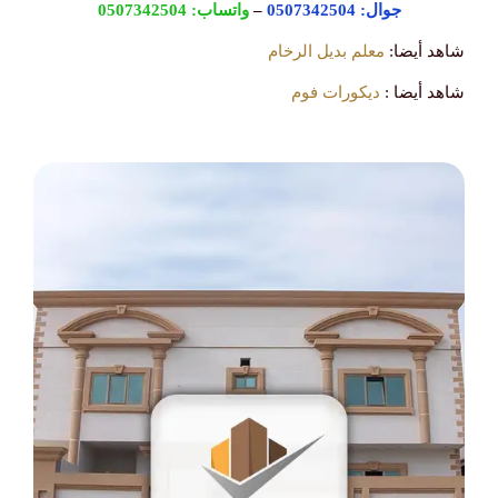
جوال:
0507342504
–
واتساب:
0507342504
شاهد أيضا:
معلم بديل الرخام
شاهد أيضا :
ديكورات فوم