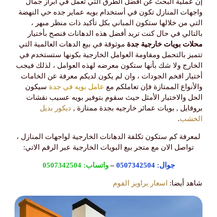
إن عملية البحث عن أفضل الطرق التي تعمل في ابراز جمال
واجهات المنازل تكون في أستخدام بويه عماير جده حي النهضة
التي من خلالها ستكون المباني بكل تأكيد ذات منظر مبهر ،
بالتالي في حال كنت تريد أفضل هذه الدهانات فنصح بأختيار
محلات بويات خارجية جدة
موثوقة في بيع الدهات العالمية التي
تتميز بالتحمل ومقاومة العوامل الخارجية بكونها ستستخدم في
الخارج ولا شك بأنها ستكون معرضه لهذه العوامل ، لذلك فيجب
أختيار افخم الجودات ، وان لم يكون لديكم معرفة عن الخامات
والأنواع الممتازة فإن تعاملكم مع
عامل بويه في جدة
سيكون
الحل والاختيار الأمثل حيث سقوم بتوفير بويه عسيب نقشات
بروفايل , بويات عمائر خارجيه بجدة ممتازة ,
ديكور بديل
الخشب
.
لمعرفة كم ستكون تكلفة الدهانات الخارجية لواجهات المنازل ،
تواصل الان مع متجر بيع البويات الخارجية عبر الرقم الاتي:
جوال:
0507342504
–
واتساب:
0507342504
شاهد أيضا:
اسعار براويز الفوم