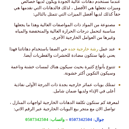
عندما نستخدم دهانات عالية الجودة ويكون لديها خصائص
وميزات تجعلها هي الأفضل ، لذلك فالدهانات التي نقدمها هي
حقاً كذلك لديها أفضل الميزات التي تتمثل بالتالي:
مصنوعة من المواد ذات المواصفات العالية وهذا ما يجعلها
مناسبة لتحمل درجات الحرارة العالية والمنخفضة والمياه
وغيرها من العوامل الخارجية الأخرى.
عند عمل
رشة خارجية جده
حي الصفا باستخدام دهاناتنا فهذا
يعني بإنها ستكون مضادة للحشرات والفطريات أيضا.
تتنوع بأنواع كثيرة بحيث سيكون هناك لمسات خشنة وناعمة
وسيكون التكوين أكثر خشونة.
تمتلك بويات عمائر خارجيه بجدة ذات الدرجة الأولى نفاذية
أعلى في الإداء ولديها ضمان شامل.
لمعرفة كم ستكون تكلفة الدهانات الخارجية لواجهات المنازل ،
تواصل الان مع متجر بيع البويات الخارجية عبر الرقم الاتي:
جوال:
0507342504
–
واتساب:
0507342504