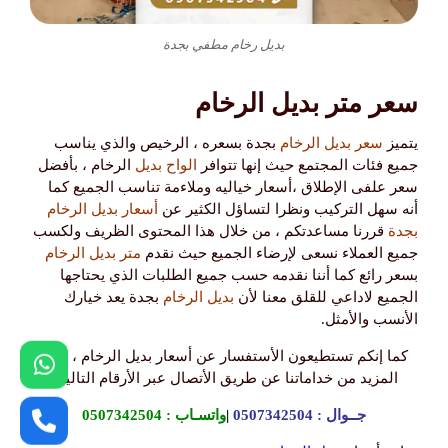
بديل رخام مطفي بجدة
سعر متر بديل الرخام
يتميز
سعر بديل الرخام
بجدة بسعره ، الرخيص والذي يناسب
جميع فئات المجتمع حيث إنها تتوافر
الواح بديل
الرخام ، بأفضل
سعر علفى الإطلاق ،أسعار خياليه وملاءمة تناسب الجميع كما
أنه سهل التركيب ونظرا لتساؤل الكثير عن
أسعار بديل الرخام
بجدة
قررنا مساعدتكم ، من خلال هذا المحتوى الظريف ولكسب
جميع العملاء نسعى لإرضاء الجميع حيث نقدم
متر بديل الرخام
بسعر رائع كما أننا نقدمه حسب جميع الطلبات الذي يحتاجها
الجميع لاداعي للقلق معنا لأن
بديل الرخام
بجدة يعد خيارك
الأنسب والأمثل.
كما إنكم تستطيعون الأستفسار عن أسعار بديل الرخام ، وعن
المزيد من خداماتنا عن طريق الأتصال عبر الأرقام التالية :
جــوال :
0507342504
|
واتسـاب :
0507342504