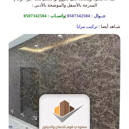
المدرجة بالأسفل والموضحة بالأدنى :
جــوال :
0507342504
|
واتسـاب :
0507342504
شـاهد أيضا :
تركيب مرايا