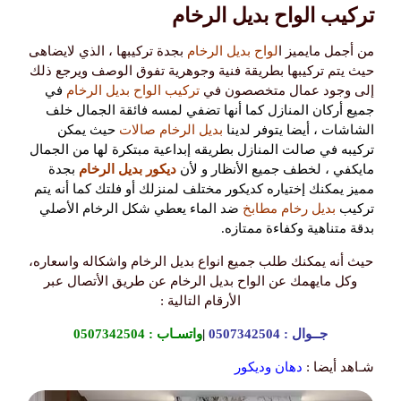
تركيب الواح بديل الرخام
من أجمل مايميز ا
لواح بديل الرخام
بجدة تركيبها ، الذي لايضاهى
حيث يتم تركيبها بطريقة فنية وجوهرية تفوق الوصف ويرجع ذلك
إلى وجود عمال متخصصون في
تركيب الواح بديل الرخام
في
جميع أركان المنازل كما أنها تضفي لمسه فائقة الجمال خلف
الشاشات ، أيضا يتوفر لدينا
بديل الرخام صالات
حيث يمكن
تركيبه في صالت المنازل بطريقه إبداعية مبتكرة لها من الجمال
مايكفي ، لخطف جميع الأنظار و لأن
ديكور بديل الرخام
بجدة
مميز يمكنك إختياره كديكور مختلف لمنزلك أو فلتك كما أنه يتم
تركيب
بديل رخام مطابخ
ضد الماء يعطي شكل الرخام الأصلي
بدقة متناهية وكفاءة ممتازه.
حيث أنه يمكنك طلب جميع انواع بديل الرخام واشكاله واسعاره،
وكل مايهمك عن الواح بديل الرخام عن طريق الأتصال عبر
الأرقام التالية :
جــوال :
0507342504
|
واتسـاب :
0507342504
شـاهد أيضا :
دهان وديكور