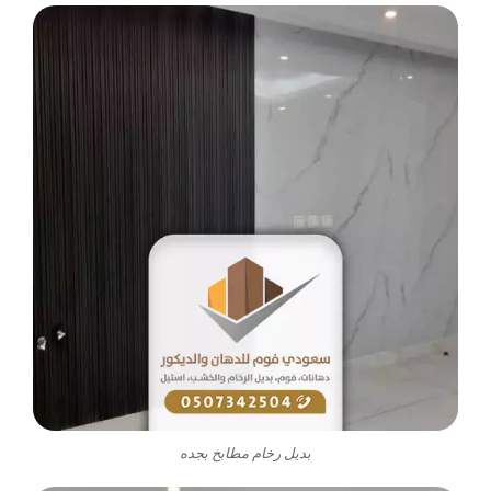
بديل رخام مطابخ بجده