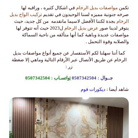
تكمن
مواصفات بديل الرخام
في اشكال كثيره ، وراقيه لها
صرخه جنونية مميزه لسنا الوحيدون في تقديم
تركيب الواح بديل
الرخام
بجدة لكننا الأفضل لاسيما مانقدمه من كل جديد، حيث
يتوفر لدينا صور
عرض بديل الرخام
ل2023 حيث أنه تتوفر لها
مواصفات عديدة وباهية كما أنها متألقه من ناحية السماكة
والصلابه وقوة التحمل .
كما أننا سهلنا لكم الأستفسار عن جميع أنواع مواصفات بديل
الرخام عن طريق الأتصال عبر الأرقام التالية وماهي إلا ضغطة
زر :
جــوال :
0507342504
|
واتسـاب :
0507342504
شاهد أيضا :
ديكورات فوم