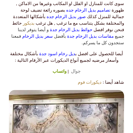
سوى كانت للمنازل او الفلل او المكاتب وغيرها من الاماكن ,
ظهورة
ت
صاميم بديل الرخام جده
بصوره رائعة تضيف لوحة
جمالية للمنزل كذلك
صور بديل الرخام جده
بأشكالها المتعددة
والمختلفة بشكل يتناسب مع ما ترغب , هل ترغب
بديكور
حائط
فنحن نوفر افضل
حوائط بدبل الرخام جدة
و أيضا يتوفر لدينا
جميع
مقاسات بديل الرخام
جدة
بأفضل
سعر بديل الرخام
فمعنا
ستجدون كل ما يسركم.
أيضا للحصول على افضل ب
ديل رخام اسود جدة
بأشكال مختلفة
وأسعار مرضيه لجميع أنواع الديكورات عبر الأرقام التالية :
جوال
|
واتساب
شاهد أيضا :
ديكورات فوم