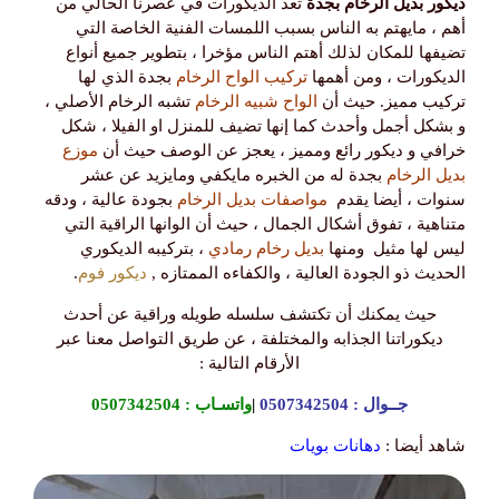
ديكور بديل الرخام بجدة
تعد الديكورات في عصرنا الحالي من
أهم ، مايهتم به الناس بسبب اللمسات الفنية الخاصة التي
تضيفها للمكان لذلك أهتم الناس مؤخرا ، بتطوير جميع أنواع
الديكورات ، ومن أهمها
تركيب الواح الرخام
بجدة الذي لها
تركيب مميز. حيث أن
الواح شبيه الرخام
تشبه الرخام الأصلي ،
و بشكل أجمل وأحدث كما إنها تضيف للمنزل او الفيلا ، شكل
خرافي و ديكور رائع ومميز ، يعجز عن الوصف حيث أن
موزع
بديل الرخام
بجدة له من الخبره مايكفي ومايزيد عن عشر
سنوات ، أيضا يقدم
مواصفات بديل الرخام
بجودة عالية ، ودقه
متناهية ، تفوق أشكال الجمال ، حيث أن الوانها الراقية التي
ليس لها مثيل ومنها
بديل رخام رمادي
، بتركيبه الديكوري
الحديث ذو الجودة العالية ، والكفاءه الممتازه ,
ديكور فوم
.
حيث يمكنك أن تكتشف سلسله طويله وراقية عن أحدث
ديكوراتنا الجذابه والمختلفة ، عن طريق التواصل معنا عبر
الأرقام التالية :
جــوال :
0507342504
|
واتسـاب :
0507342504
شاهد أيضا :
دهانات بويات