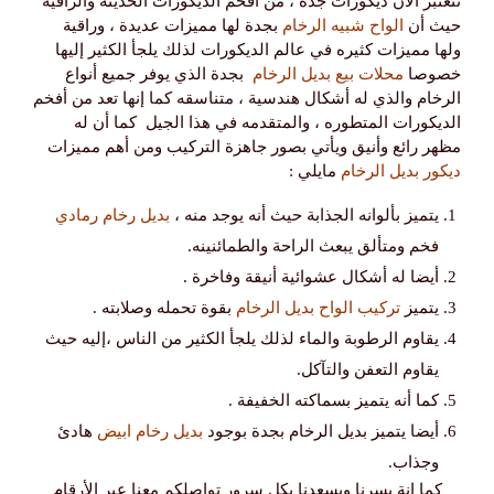
تتعنبر الان ديكورات جدة ، من أفخم الديكورات الحديثة والراقيه
حيث أن
الواح شبيه الرخام
بجدة لها مميزات عديدة ، وراقية
ولها مميزات كثيره في عالم الديكورات لذلك يلجأ الكثير إليها
خصوصا
محلات بيع بديل الرخام
بجدة الذي يوفر جميع أنواع
الرخام والذي له أشكال هندسية ، متناسقه كما إنها تعد من أفخم
الديكورات المتطوره ، والمتقدمه في هذا الجيل كما أن له
مظهر رائع وأنيق ويأتي بصور جاهزة التركيب ومن أهم مميزات
ديكور بديل الرخام
مايلي :
يتميز بألوانه الجذابة حيث أنه يوجد منه ،
بديل رخام رمادي
فخم ومتألق يبعث الراحة والطمائنينه.
أيضا له أشكال عشوائية أنيقة وفاخرة .
يتميز
تركيب الواح بديل الرخام
بقوة تحمله وصلابته .
يقاوم الرطوبة والماء لذلك يلجأ الكثير من الناس ،إليه حيث
يقاوم التعفن والتآكل.
كما أنه يتميز بسماكته الخفيفة .
أيضا يتميز بديل الرخام بجدة بوجود
بديل رخام ابيض
هادئ
وجذاب.
كما انة يسرنا ويسعدنا بكل سرور تواصلكم معنا عبر الأرقام