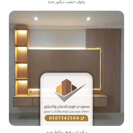
رفوف خشب ديكور جدة
ديكورات رفوف حائط جده