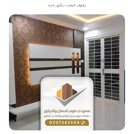
رفوف خشب ديكور جدة