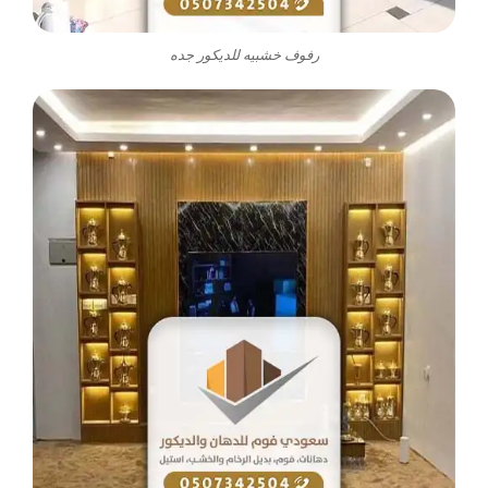
رفوف خشبيه للديكور جده