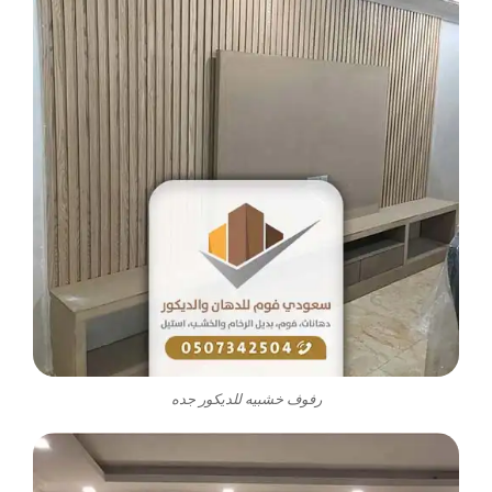
رفوف خشبيه للديكور جده