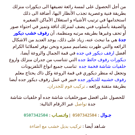
من أجل الحصول على لمسة رائعة تضيفها الى ديكورات منزلك
بطريقة فنية وعصرية تجذب الأنظار اليها، أضافة الى ذلك
استخدامها في ترتيب الأشياء و استغلال الأماكن الصغيره
والضيقة بأسلوب فني يضف لمنزلك اناقة وتميز في احتواء صور
أو تحف وغيرها بطريقه مرتبه ومنظمة، أن
رفوف خشب ديكور
جدة
هي ما تبحث عنه، زياد على ذلك، يوجد العديد من الاشكال
الرائعه والتي ظهرت بتصاميم مميزه ونحن نوفر لعملائنا الكرام
أفضل
ارفف ديكور في جده
في قمة الجمال والروعة أيضا،
ديكورات رفوف حائط جده
التي تتناسب من جدران منزلك واروع
خلفيات شاشة فخمة جده
تناسب جميع انواع التلفزيونات
وتجعل له منظر ديكوري في قمة الروعة وكل ذاك يحتاج معلم
رفوف خشبيه للديكور جده
خبير في عمل رفوف ديكور جده أيضا
بطريقة متقنة ورائعه ،
تركيب فوم للجدران
.
للحصول على افضل صورخلفيات شاشة جده أو خلفيات شاشة
جدة
تواصل
عبر الارقام التالية:
جـوال
:
0507342504
|
واتـسـاب
:
0507342504
شـاهد أيضا :
تركيب بديل خشب مع اضاءة