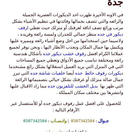
جدة
في الاونه الأخيرة ظهرت احد الديكورات العصرية الجميلة
والرائعه والتي تتصف بجمالها وفائدتها في تنظيم الأشياء بشكل
مرتب ورائع تضف اناقة لغرفتك أو منزلك حيث تعطي
ارفف
ديكور في جده
منظر جمالي للجدران ولمسة رائعة وفريده ،
ولاسيما حين استخدامها من اجل وضع أشياء رائعه ومميزه عليها
ويكتمل بها جمال المكان وتجذب الأنظار اليها ، ونحن نوفر لجميع
عملائنا الكرام افضل
رفوف خشب ديكور جده
بأشكال هندسية
رائعة ومختلفة تناسب جميع الأذواق وتغطي جميع المساحات
التي في المنزل التي يريد العميل استغلالها بشكل رائع مشتخدما
د
يكورات رفوف حائط جده
أيضا
خلفيات شاشة جده
التي تبرز
جمال صالة منزلك أو غرفتك بشكل خيالي بتصميماتها الرائعة
التي ظهر بها
بديل الخشب للتلفزيون جده
مما زاد الاقبال عليها
وانتشرها بين مختلف سكان المملكة .
للحصول على افضل عمل رفوف ديكور جده أو للأستفسار عبر
الأرقام التالية :
جـوال
:
0507342504
|
واتـسـاب
:
0507342504
شاهد ايضا :
معلم بويات