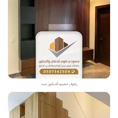
رفوف خشبيه للديكور جده