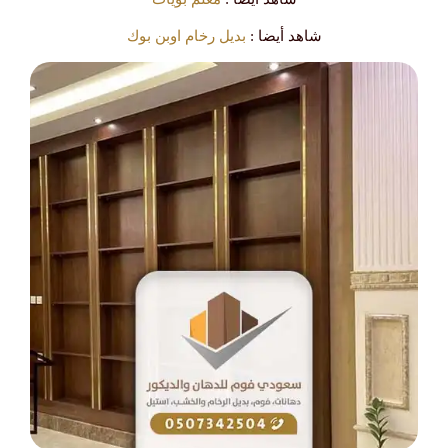
شاهد أيضا :
بديل رخام اوبن بوك