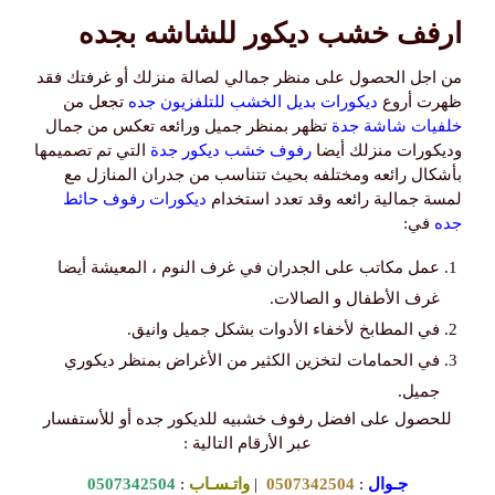
ارفف خشب ديكور للشاشه بجده
من اجل الحصول على منظر جمالي لصالة منزلك أو غرفتك فقد
ظهرت أروع
ديكورات بديل الخشب للتلفزيون جده
تجعل من
خلفيات شاشة جدة
تظهر بمنظر جميل ورائعه تعكس من جمال
وديكورات منزلك أيضا
رفوف خشب ديكور جدة
التي تم تصميمها
بأشكال رائعه ومختلفه بحيث تتناسب من جدران المنازل مع
لمسة جمالية رائعه وقد تعدد استخدام
ديكورات رفوف حائط
جده
في:
عمل مكاتب على الجدران في غرف النوم ، المعيشة أيضا
غرف الأطفال و الصالات.
في المطابخ لأخفاء الأدوات بشكل جميل وانيق.
في الحمامات لتخزين الكثير من الأغراض بمنظر ديكوري
جميل.
للحصول على افضل رفوف خشبيه للديكور جده أو للأستفسار
عبر الأرقام التالية :
جـوال
:
0507342504
|
واتـسـاب
:
0507342504