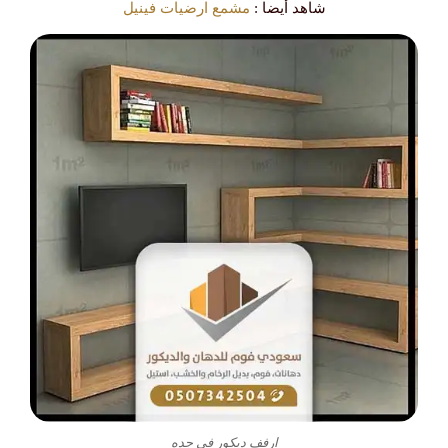
شاهد أيضا :
مشمع ارضيات فينيل
ارفف ديكور في جده