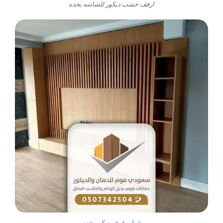
ارفف خشب ديكور للشاشه بجده
عمل رفوف ديكور جده