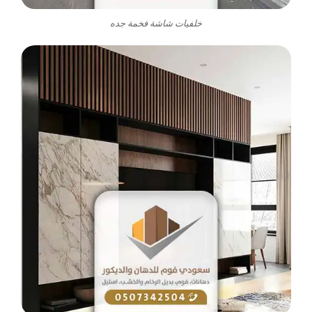
خلفيات شاشة فخمة جده