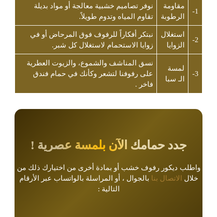
مقاومة
نوفر تصاميم خشبية معالجة أو مواد بديلة
1-
الرطوبة
تقاوم المياه وتدوم طويلاً.
استغلال
نبتكر أفكاراً للرفوف فوق المرحاض أو في
2-
الزوايا
زوايا الاستحمام لاستغلال كل شبر.
نسق المناشف والشموع، والزيوت العطرية
​لمسة
3-
على رفوفنا لتشعر وكأنك في حمام فندق
الـ سبا
فاخر .
​جدد حمامك الآن بلمسة عصرية !
واطلب ديكور رفوف خشب أو بمادة أخرى من اختيارك ذلك من
خلال
الاتصال بنا
بالجوال ، أو المراسلة بالواتساب عبر الأرقام
التالية :